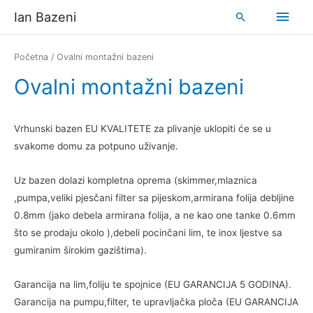
Ian Bazeni
Početna
/ Ovalni montažni bazeni
Ovalni montažni bazeni
Vrhunski bazen EU KVALITETE za plivanje uklopiti će se u
svakome domu za potpuno uživanje.
Uz bazen dolazi kompletna oprema (skimmer,mlaznica
,pumpa,veliki pjesčani filter sa pijeskom,armirana folija debljine
0.8mm (jako debela armirana folija, a ne kao one tanke 0.6mm
što se prodaju okolo ),debeli pocinčani lim, te inox ljestve sa
gumiranim širokim gazištima).
Garancija na lim,foliju te spojnice (EU GARANCIJA 5 GODINA).
Garancija na pumpu,filter, te upravljačka ploča (EU GARANCIJA