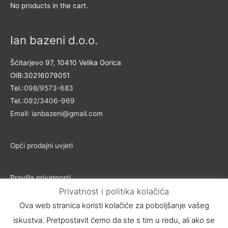
No products in the cart.
Ian bazeni d.o.o.
Šćitarjevo 97, 10410 Velika Gorica
OIB:30216079051
Tel.:
098/9573-683
Tel.:
092/3406-969
Email: ianbazeni@gmail.com
Opći prodajni uvjeti
Pravlila privatnosti
Privatnost i politika kolačića
Ova web stranica koristi kolačiće za poboljšanje vašeg
iskustva. Pretpostavit ćemo da ste s tim u redu, ali ako se