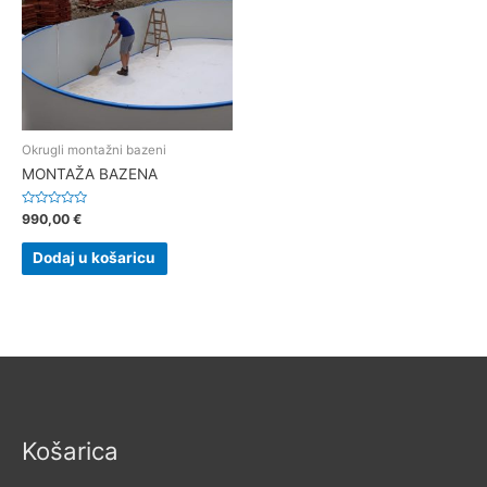
Okrugli montažni bazeni
MONTAŽA BAZENA
Ocjenjeno
990,00
€
0
od
5
Dodaj u košaricu
Košarica