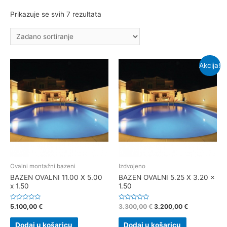
Prikazuje se svih 7 rezultata
Akcija!
Ovalni montažni bazeni
Izdvojeno
BAZEN OVALNI 11.00 X 5.00
BAZEN OVALNI 5.25 X 3.20 x
x 1.50
1.50
Ocjenjeno
Ocjenjeno
5.100,00
€
3.300,00
€
3.200,00
€
0
0
od
od
5
5
Dodaj u košaricu
Dodaj u košaricu