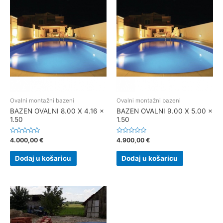
Ovalni montažni bazeni
Ovalni montažni bazeni
BAZEN OVALNI 8.00 X 4.16 x
BAZEN OVALNI 9.00 X 5.00 x
1.50
1.50
Ocjenjeno
Ocjenjeno
4.000,00
€
4.900,00
€
0
0
od
od
5
5
Dodaj u košaricu
Dodaj u košaricu