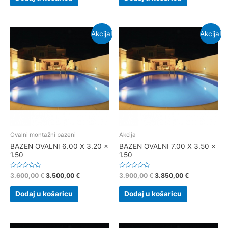
Akcija!
Akcija!
Ovalni montažni bazeni
Akcija
BAZEN OVALNI 6.00 X 3.20 x
BAZEN OVALNI 7.00 X 3.50 x
1.50
1.50
Ocjenjeno
Ocjenjeno
3.600,00
€
3.500,00
€
3.900,00
€
3.850,00
€
0
0
od
od
5
5
Dodaj u košaricu
Dodaj u košaricu