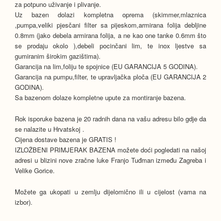
za potpuno uživanje i plivanje.
Uz bazen dolazi kompletna oprema (skimmer,mlaznica
,pumpa,veliki pjesčani filter sa pijeskom,armirana folija debljine
0.8mm (jako debela armirana folija, a ne kao one tanke 0.6mm što
se prodaju okolo ),debeli pocinčani lim, te inox ljestve sa
gumiranim širokim gazištima).
Garancija na lim,foliju te spojnice (EU GARANCIJA 5 GODINA).
Garancija na pumpu,filter, te upravljačka ploča (EU GARANCIJA 2
GODINA).
Sa bazenom dolaze kompletne upute za montiranje bazena.
Rok isporuke bazena je 20 radnih dana na vašu adresu bilo gdje da
se nalazite u Hrvatskoj .
Cijena dostave bazena je GRATIS !
IZLOŽBENI PRIMJERAK BAZENA možete doći pogledati na našoj
adresi u blizini nove zračne luke Franjo Tuđman između Zagreba i
Velike Gorice.
Možete ga ukopati u zemlju dijelomično ili u cijelost (vama na
izbor).