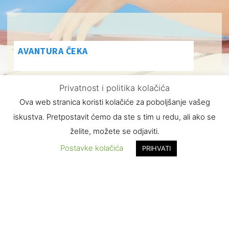
AVANTURA ČEKA
POGLEDAJTE PONUDU
Privatnost i politika kolačića
Ova web stranica koristi kolačiće za poboljšanje vašeg
NAŠIH OSTALIH
iskustva. Pretpostavit ćemo da ste s tim u redu, ali ako se
želite, možete se odjaviti.
BAZENA
Postavke kolačića
PRIHVATI
Osim ovalnih montažnih bazena u ponudi imamo i
druge vrste bazena i opremu za bazene. što možete
provjeriti na stranicama ponude.