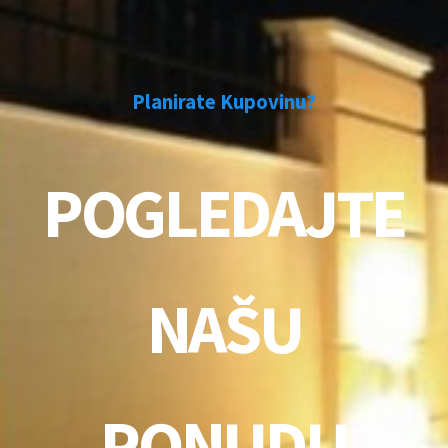
Planirate Kupovinu?
POGLEDAJTE
NAŠU
PONUDU