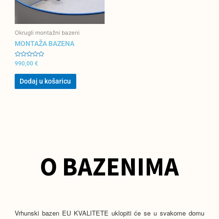
Okrugli montažni bazeni
MONTAŽA BAZENA
O
990,00
€
c
j
e
Dodaj u košaricu
n
j
e
n
o
0
o
d
5
O BAZENIMA
Vrhunski bazen EU KVALITETE uklopiti će se u svakome domu