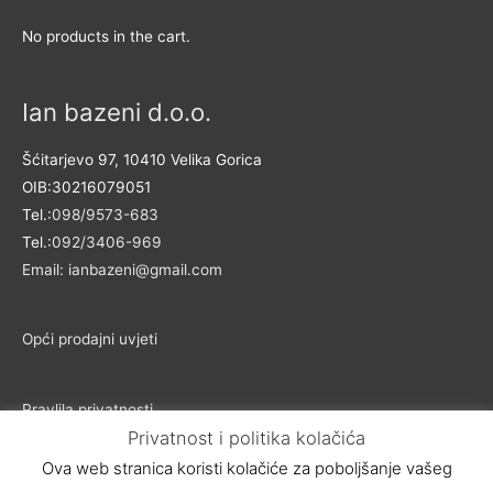
No products in the cart.
Ian bazeni d.o.o.
Šćitarjevo 97, 10410 Velika Gorica
OIB:30216079051
Tel.:
098/9573-683
Tel.:
092/3406-969
Email: ianbazeni@gmail.com
Opći prodajni uvjeti
Pravlila privatnosti
Privatnost i politika kolačića
Ova web stranica koristi kolačiće za poboljšanje vašeg