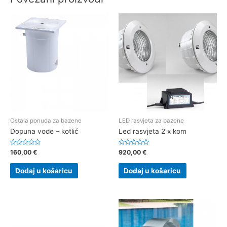
Ostala ponuda za bazene
LED rasvjeta za bazene
Dopuna vode – kotlić
Led rasvjeta 2 x kom
Ocjenjeno
Ocjenjeno
160,00
€
920,00
€
0
0
od
od
5
5
Dodaj u košaricu
Dodaj u košaricu