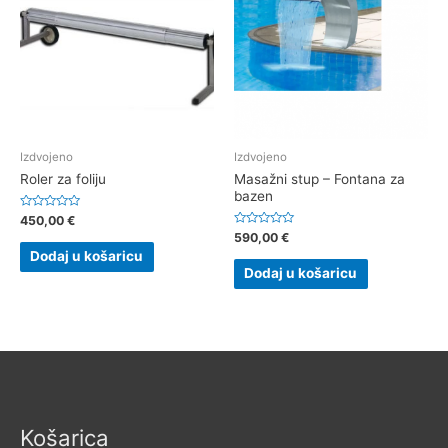
Izdvojeno
Izdvojeno
Roler za foliju
Masažni stup – Fontana za
bazen
Ocjenjeno
450,00
€
0
Ocjenjeno
590,00
€
od
0
5
Dodaj u košaricu
od
5
Dodaj u košaricu
Košarica